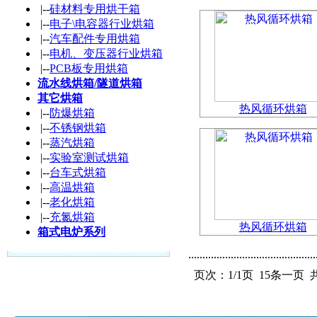
|--
硅材料专用烘干箱
|--
电子\电容器行业烘箱
|--
汽车配件专用烘箱
|--
电机、变压器行业烘箱
|--
PCB板专用烘箱
流水线烘箱/隧道烘箱
其它烘箱
热风循环烘箱
|--
防爆烘箱
|--
不锈钢烘箱
|--
蒸汽烘箱
|--
实验室测试烘箱
|--
台车式烘箱
|--
高温烘箱
|--
老化烘箱
|--
充氮烘箱
热风循环烘箱
箱式电炉系列
页次：
1/1
页 15条一页 