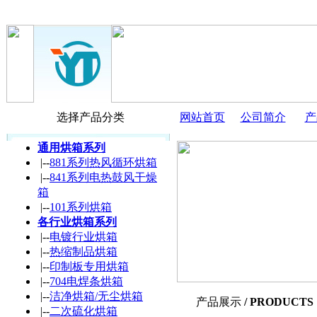
选择产品分类
网站首页
公司简介
产
通用烘箱系列
|--
881系列热风循环烘箱
|--
841系列电热鼓风干燥
箱
|--
101系列烘箱
各行业烘箱系列
|--
电镀行业烘箱
|--
热缩制品烘箱
|--
印制板专用烘箱
|--
704电焊条烘箱
|--
洁净烘箱/无尘烘箱
产品
展示
/ PRODUCTS
|--
二次硫化烘箱